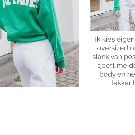
Ik kies eigenl
oversized o
slank van po
geeft me da
body en he
lekker h
co
co
2020
©
&