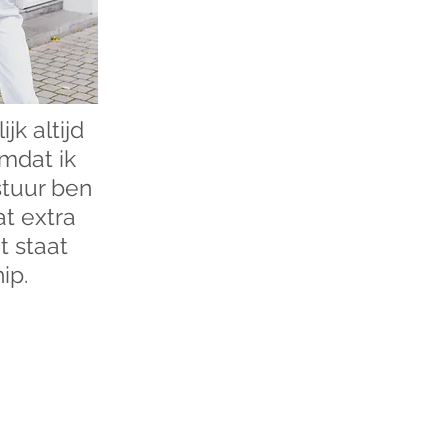
ijk altijd
mdat ik
stuur ben
t extra
t staat
ip.
co
co
&
Veemarktstraat 10
4811 ZE Breda
076-5145062