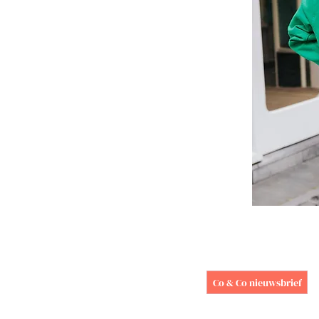
Schrijf je hier in voor
onze nieuwsbrief.
Co & Co nieuwsbrief